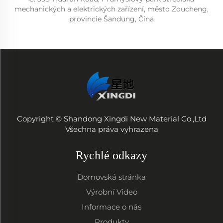
mechanických a elektrických zařízení, město Zoucheng,
provincie Šandung, Čína
Copyright © Shandong Xingdi New Material Co.,Ltd
Všechna práva vyhrazena
Rychlé odkazy
Domovská stránka
Výrobní Video
Informace o nás
Produkty