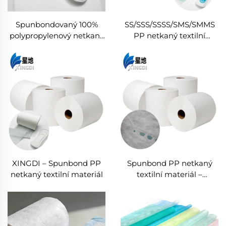
Spunbondovaný 100%
SS/SSS/SSSS/SMS/SMMS
polypropylenový netkaný
PP netkaný textilní
textilní materiál
materiál
XINGDI – Spunbond PP
Spunbond PP netkaný
netkaný textilní materiál
textilní materiál –
hygienické vložky