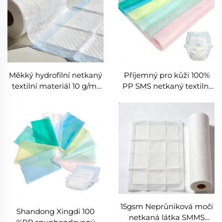
Měkký hydrofilní netkaný
Příjemný pro kůži 100%
textilní materiál 10 g/m²
PP SMS netkaný textilní
až 70 g/m² pro podložky
materiál na cívce pro
pro dospělé – nové
pleny – nový materiál
materiály Shandong
Shandong Xingdi
Xingdi, příjemný pro kůži
100% PP SMS netkaný
textilní materiál na cívce
pro pleny – nový materiál
Shandong Xingdi
15gsm Neprůniková moči
Shandong Xingdi 100
netkaná látka SMMS