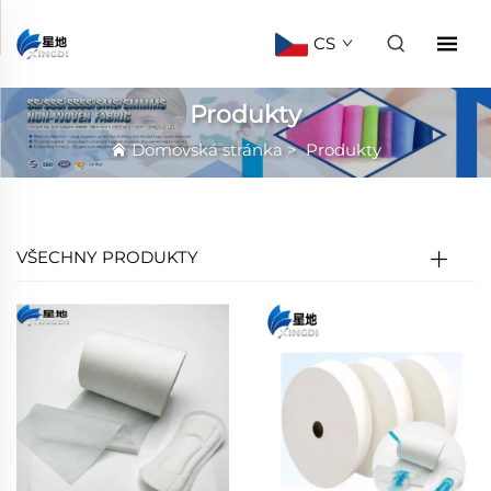
CS
Produkty
Domovská stránka
>
Produkty
VŠECHNY PRODUKTY