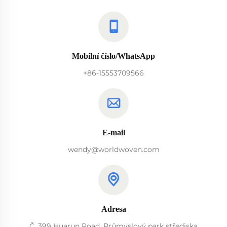
Mobilní číslo/WhatsApp
+86-15553709566
E-mail
wendy@worldwoven.com
Adresa
Č. 399 Huarun Road, Průmyslový park střediska